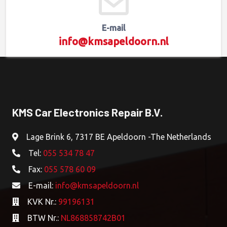
TCU (transmissie ECU)
Telefoon-Bluetoothmodule
E-mail
Tellerpaneel
info@kmsapeldoorn.nl
Tellerpanm Dunie
Tijdklok
Versterker
KMS Car Electronics Repair B.V.
Lage Brink 6, 7317 BE Apeldoorn -The Netherlands
Tel:
055 534 78 47
Fax:
055 578 60 09
E-mail:
info@kmsapeldoorn.nl
KVK Nr.:
99196131
BTW Nr.:
NL868858742B01