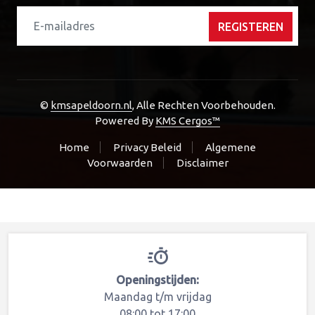
Diagnose Apparatuur
REGISTEREN
Diverse-Modules
DVD Speler
EDU
Electronisch Stuurslot
©
kmsapeldoorn.nl
, Alle Rechten Voorbehouden.
EPD
Powered By
KMS Cergos™
EPS-Stuurbekrachtigings Ec4
Home
Privacy Beleid
Algemene
EPS-Stuurbekrachtigings ECU
Voorwaarden
Disclaimer
Extra Instrumenten
Gasklephuis
HUD (head Up Display)
Infodisplay
Kachelbedieningspaneel
Lader-Omvormer
Openingstijden:
Maandag t/m vrijdag
Lader-Omvormer
08:00 tot 17:00