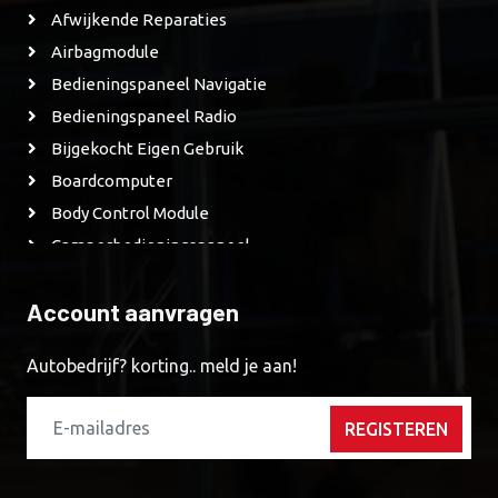
Afwijkende Reparaties
Airbagmodule
Bedieningspaneel Navigatie
Bedieningspaneel Radio
Bijgekocht Eigen Gebruik
Boardcomputer
Body Control Module
Camperbedieningspaneel
Camperbedieningspaneel
Account aanvragen
CD Speler
CD Wisselaar
Autobedrijf? korting.. meld je aan!
Derde Remlicht
Diagnose Apparatuur
REGISTEREN
Diverse-Modules
DVD Speler