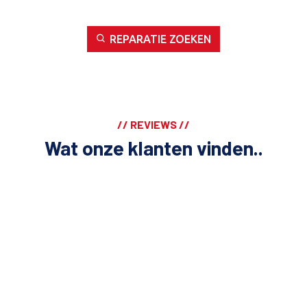
REPARATIE ZOEKEN
// REVIEWS //
Wat onze klanten vinden..
Hans Fijlstra
Hans Fijlstra