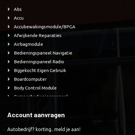
Abs
Accu
Accubewakingsmodule/BPGA
Afwijkende Reparaties
Airbagmodule
Bedieningspaneel Navigatie
Bedieningspaneel Radio
Bijgekocht Eigen Gebruik
Boardcomputer
Body Control Module
Camperbedieningspaneel
Camperbedieningspaneel
Account aanvragen
CD Speler
CD Wisselaar
Autobedrijf? korting.. meld je aan!
Derde Remlicht