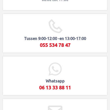
Losse Meter
Mediatoestel
Motor ECU
Navigatiemodule
Navigatiescherm
Navigatietoestel
Tussen 9:00-12:00 -en 13:00-17:00
OBC
055 534 78 47
Raammodule
Radio Cassettespeler
Radio CD-Speler
Radio Mediatoestel
Radiocode
Whatsapp
Radiomodule
06 13 33 88 11
Radiomodule Uitval
Radiotoestel
SOS Module