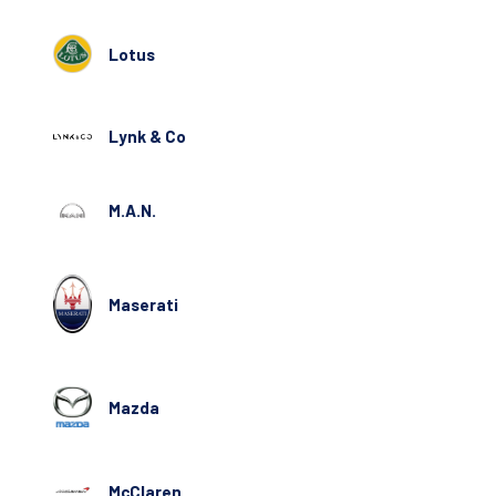
Lotus
Lynk & Co
M.A.N.
Maserati
Mazda
McClaren