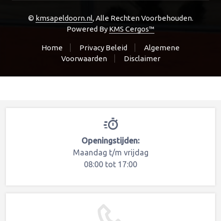
Electronisch Stuurslot
©
kmsapeldoorn.nl
, Alle Rechten Voorbehouden.
EPD
Powered By
KMS Cergos™
EPS-Stuurbekrachtigings Ec4
Home
Privacy Beleid
Algemene
EPS-Stuurbekrachtigings ECU
Voorwaarden
Disclaimer
Extra Instrumenten
Gasklephuis
HUD (head Up Display)
Infodisplay
Kachelbedieningspaneel
Lader-Omvormer
Openingstijden:
Maandag t/m vrijdag
Lader-Omvormer
08:00 tot 17:00
Losse Meter
Mediatoestel
Motor ECU
Navigatiemodule