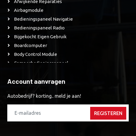
Afwijkende Reparaties
Airbagmodule
Bedieningspaneel Navigatie
Bedieningspaneel Radio
Bijgekocht Eigen Gebruik
Boardcomputer
Body Control Module
Camperbedieningspaneel
Camperbedieningspaneel
Account aanvragen
CD Speler
CD Wisselaar
Autobedrijf? korting.. meld je aan!
Derde Remlicht
Diagnose Apparatuur
REGISTEREN
Diverse-Modules
DVD Speler
EDU