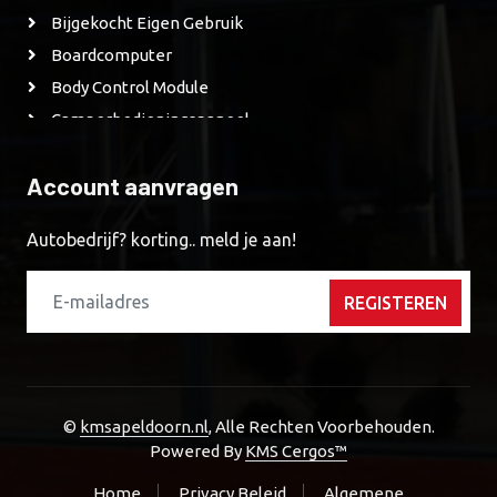
Bijgekocht Eigen Gebruik
Boardcomputer
Body Control Module
Camperbedieningspaneel
Camperbedieningspaneel
Account aanvragen
CD Speler
CD Wisselaar
Autobedrijf? korting.. meld je aan!
Derde Remlicht
Diagnose Apparatuur
REGISTEREN
Diverse-Modules
DVD Speler
EDU
Electronisch Stuurslot
©
kmsapeldoorn.nl
, Alle Rechten Voorbehouden.
EPD
Powered By
KMS Cergos™
EPS-Stuurbekrachtigings Ec4
Home
Privacy Beleid
Algemene