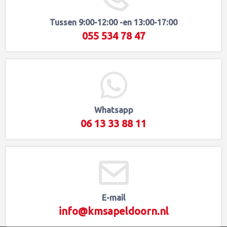
Navigatiescherm
Navigatietoestel
Tussen 9:00-12:00 -en 13:00-17:00
OBC
055 534 78 47
Raammodule
Radio Cassettespeler
Radio CD-Speler
Radio Mediatoestel
Radiocode
Whatsapp
Radiomodule
06 13 33 88 11
Radiomodule Uitval
Radiotoestel
SOS Module
TCU (transmissie ECU)
Telefoon-Bluetoothmodule
E-mail
Tellerpaneel
info@kmsapeldoorn.nl
Tellerpanm Dunie