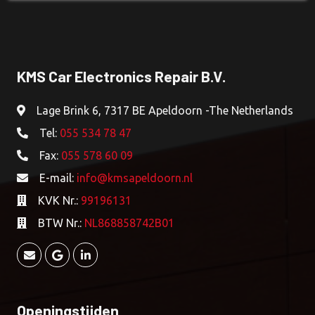
Tijdklok
Versterker
KMS Car Electronics Repair B.V.
Lage Brink 6, 7317 BE Apeldoorn -The Netherlands
Tel:
055 534 78 47
Fax:
055 578 60 09
E-mail:
info@kmsapeldoorn.nl
KVK Nr.:
99196131
BTW Nr.:
NL868858742B01
Openingstijden