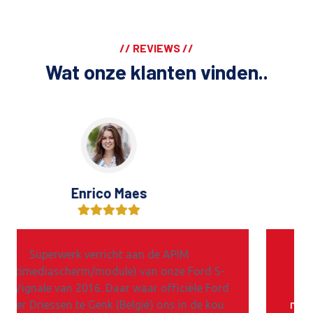
// REVIEWS //
Wat onze klanten vinden..
Hans Fijlstra
Hans Fijlstra
5 jaar
Geweldige club. Prettige mensen. Door ANWB-
Geweldige club. Prettige mensen. Door AN
lies.
man aangeraden, omdat zij ook particulieren
man aangeraden, omdat zij ook particulie
urd,
helpen. Tellerunit na ongeveer 1,5 uur weer klaar
helpen. Tellerunit na ongeveer 1,5 uur weer k
 foto's
met ondertussen koffie.
met ondertussen koffie.