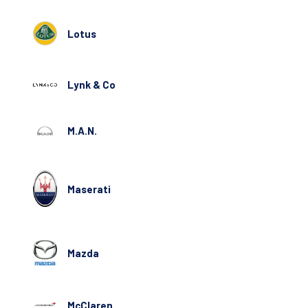
Lotus
Lynk & Co
M.A.N.
Maserati
Mazda
McClaren