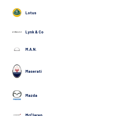
Lotus
Lynk & Co
M.A.N.
Maserati
Mazda
McClaren